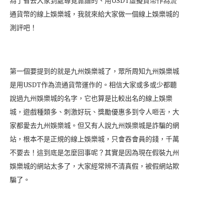
為了省去大家到處尋覓靠譜的、用USDT虛擬貨幣作為流
通貨幣的線上娛樂城，我就來給大家做一個線上娛樂城的
測評吧！
第一個要提到的就是九州娛樂城了，眾所周知九州娛樂城
是用USDT作為流通貨幣運作的。相信大家或多或少都聽
說過九州娛樂城的名字，它也算是比較出名的線上娛樂
城，遊戲種類多、刺激好玩、獎勵優惠多到令人咂舌，大
家都愛去九州娛樂城。但又有人說九州娛樂城是詐騙的網
站，根本不是正規的線上娛樂城，只會吞會員的錢，千萬
不要去！這到底是怎麼回事呢？其實是因為現在假裝九州
娛樂城的網站太多了，大家經常辨不清真假，被假網站欺
騙了。