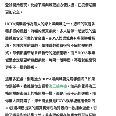
登錄開始遊玩，比線下娛樂城更加方便快捷，在疫情期間
更加安全。
HOYA娛樂城作為最大的線上娛樂城之一，憑藉的就是多
種多樣的遊戲、流暢的網頁系統、多人陪伴一起遊玩的溫
馨感和安全可靠的資金庫。HOYA娛樂城裏有多個遊戲板
塊、各種各樣的遊戲，每種遊戲還有很多不同的規則變
式，每個都能帶給會員新奇的遊戲體驗。而且HOYA娛樂
城還會定期更新遊戲系統，每隔一段時間，再看就能發現
更多不一樣的遊戲。
這麼多遊戲，剛剛進去HOYA娛樂城要先玩哪個呢？如果
你是新手，我推薦你去看看
海王捕魚機
。如果你覺得海王
捕魚機跟市面上的捕魚機一樣，都是小孩子玩的遊戲，那
你就大錯特錯了。海王捕魚機是HOYA娛樂城運用最新的
3D技術構建出來的超真實海底為背景的一款捕魚遊戲，它
除了運用先進技術之外，最主要的是在這裏你既可以玩遊