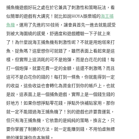
捕魚機遊戲好玩之處在於它兼具了刺激性和策略玩法，看
似簡單的遊戲有大講究！就比如說HOYA娛樂城的
海王捕
魚機
，運用了先進的3D技術，讓會員首先一進去就能感受
到被大海圍繞的感覺，舒適度和遊戲體驗一下子就上來
了！為什麼說海王捕魚機有刺激性呢？不就是用炮塔來打
魚、捉魚嗎？這麼想你可就錯了，雖然表面上看起來是這
樣，但實際上這消耗的可不是炮彈，而是白花花的錢！每
打一個炮彈，就要花費一定的金額，這還不刺激嗎？而且
這可不是白花你的錢的！每打到一條魚，你就能得到一定
的收益，這些收益也會轉化為資金打到你的帳戶上，也就
是說，這表面上是一個捕魚遊戲，實際上是一個錢生錢的
好地方！如果你想掙點零花錢，掙點外快補貼家用，那你
就一定不能錯過海王捕魚機了！別的遊戲也許要靠運氣，
但只有海王捕魚機，它依靠的是純純的策略，換言之，只
要你掌握了制勝的方法，就一定能賺到錢，不用怕虛無縹
緲的運氣讓你血本無歸。