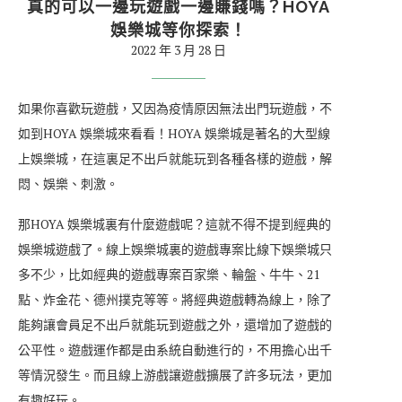
真的可以一邊玩遊戲一邊賺錢嗎？HOYA
娛樂城等你探索！
2022 年 3 月 28 日
如果你喜歡玩遊戲，又因為疫情原因無法出門玩遊戲，不
如到HOYA 娛樂城來看看！HOYA 娛樂城是著名的大型線
上娛樂城，在這裏足不出戶就能玩到各種各樣的遊戲，解
悶、娛樂、刺激。
那HOYA 娛樂城裏有什麼遊戲呢？這就不得不提到經典的
娛樂城遊戲了。線上娛樂城裏的遊戲專案比線下娛樂城只
多不少，比如經典的遊戲專案百家樂、輪盤、牛牛、21
點、炸金花、德州撲克等等。將經典遊戲轉為線上，除了
能夠讓會員足不出戶就能玩到遊戲之外，還增加了遊戲的
公平性。遊戲運作都是由系統自動進行的，不用擔心出千
等情況發生。而且線上游戲讓遊戲擴展了許多玩法，更加
有趣好玩。