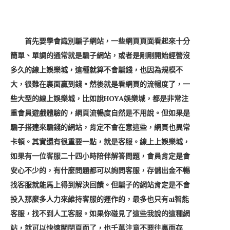
首先要學會識別騙子網站，一些網頁頁面看起來十分
簡單、單調的通常就是騙子網站，或者是剛剛開始經營沒
多久的線上娛樂城，這種就算不會騙錢，也因為規模不
大，很難在裏面贏到錢。然後就是看網頁的流暢度了，一
些大型的線上娛樂城，比如說HOYA娛樂城，都是非常注
重會員遊戲體驗的，網頁流暢度自然是不用說。但如果是
騙子搭建來騙錢的網站，肯定不會在意這些，網頁也異常
卡頓。其實還有很重要一點，就是客服。線上上娛樂城，
如果有一位客服二十四小時陪伴解答問題，會員肯定是會
安心不少的，有什麼問題都可以詢問客服，存儲出金不暢
找客服就能馬上得到解決回饋。但騙子的網站肯定是不會
投入那麼多人力來維持客服的運作的，最多也只有ai智能
客服，找不到人工客服。如果你碰見了這些我說的這種網
站，就可以快速關閉頁面了，也千萬注意不要往裏面存