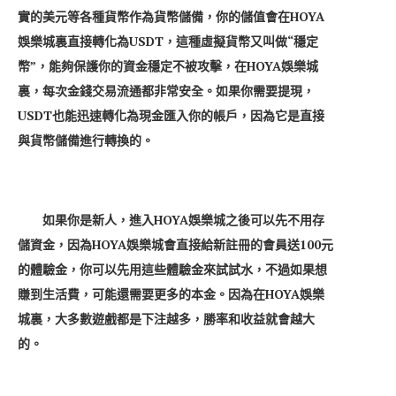
實的美元等各種貨幣作為貨幣儲備，你的儲值會在HOYA
娛樂城裏直接轉化為USDT，這種虛擬貨幣又叫做“穩定
幣”，能夠保護你的資金穩定不被攻擊，在HOYA娛樂城
裏，每次金錢交易流通都非常安全。如果你需要提現，
USDT也能迅速轉化為現金匯入你的帳戶，因為它是直接
與貨幣儲備進行轉換的。
如果你是新人，進入HOYA娛樂城之後可以先不用存
儲資金，因為HOYA娛樂城會直接給新註冊的會員送100元
的體驗金，你可以先用這些體驗金來試試水，不過如果想
賺到生活費，可能還需要更多的本金。因為在HOYA娛樂
城裏，大多數遊戲都是下注越多，勝率和收益就會越大
的。