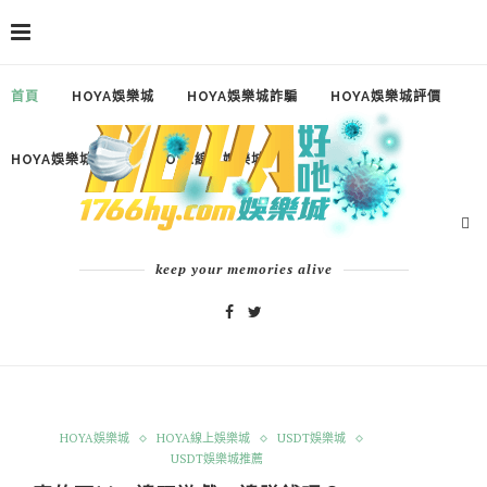
首頁
HOYA娛樂城
HOYA娛樂城詐騙
HOYA娛樂城評價
HOYA娛樂城出金
HOYA線上娛樂城
keep your memories alive
HOYA娛樂城
HOYA線上娛樂城
USDT娛樂城
USDT娛樂城推薦