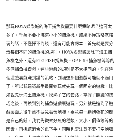
那玩HOYA娛樂城的海王捕魚機需要什麼策略呢？這可太
多了，千萬不要小瞧這小小的捕魚機，如果不懂策略就瞎
玩的話，不僅掙不到錢，還有可能會虧本。首先就是要分
清每個不同的捕魚機的規則，HOYA娛樂城裏除了海王捕
魚機之外，還有RTG FISH捕魚機、OP FISH捕魚機等等的
多個捕魚機遊戲，這些遊戲的規則是不太相同的，你在這
個遊戲裏能賺到錢的策略，到隔壁那個遊戲可能就不適用
了。所以我建議新手最開始玩就先玩一個固定的遊戲，比
如說先玩海王捕魚機，摸熟了它的套路，掌握了賺錢的技
巧之後，再換到別的捕魚遊戲裏遊玩。另外就是進到了遊
戲裏面之後千萬不要急著發炮彈，畢竟每一顆炮彈花的都
是自己的錢，我們先觀察好魚的種類、大小、價值等等的
因素，再挑選適合的魚下手。同時也要注意不要打空炮彈