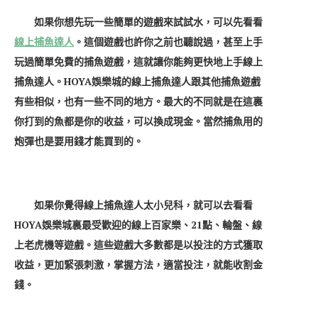
如果你想先玩一些簡單的遊戲來試試水，可以先看看
線上捕魚達人
。這個遊戲也許你之前也聽說過，甚至上手
玩過簡單免費的捕魚遊戲，這就讓你能夠更快地上手線上
捕魚達人。HOYA娛樂城的線上捕魚達人跟其他捕魚遊戲
有些相似，也有一些不同的地方。最大的不同就是在這裏
你打到的魚都是你的收益，可以換成現金。當然捕魚用的
炮彈也是要用錢才能買到的。
如果你覺得線上捕魚達人太小兒科，就可以去看看
HOYA娛樂城裏最受歡迎的線上百家樂、21點、輪盤、線
上老虎機等遊戲。這些遊戲大多數都是以投注的方式獲取
收益，更加緊張刺激，掌握方法，適當投注，就能收割金
錢。