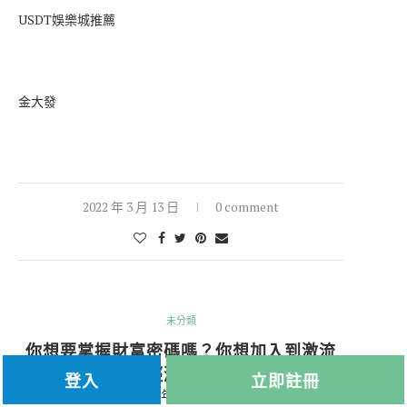
USDT娛樂城推薦
金大發
2022 年 3 月 13 日
0 comment
未分類
你想要掌握財富密碼嗎？你想加入到激流
勇進的經濟洪流中嗎？
登入
立即註冊
2022 年 3 月 10 日