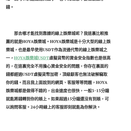
錢。
那去哪才能找到靠譜的線上娛樂城呢？我這裏比較推
薦的就是HOYA娛樂城。HOYA娛樂城是十分大型的線上娛
樂城，也是最早使用USDT作為流通代幣的線上娛樂城之
一，
HOYA娛樂城
USDT
虛擬貨幣
的資金安全指數也是很高
的，在這裏完全不用擔心資金安全的問題，你存在裏面的
錢都經過USDT虛擬貨幣加密，頂級駭客也無法破解竊取
你的錢。而且我上面說到的網頁、客服等等問題，HOYA
娛樂城都是做得不錯的，出金速度也很快，一般3~15分鐘
就能將錢轉到你的賬上。如果超過15分鐘還沒有到賬，可
以詢問客服。24小時線上的客服即刻就能為你解決。