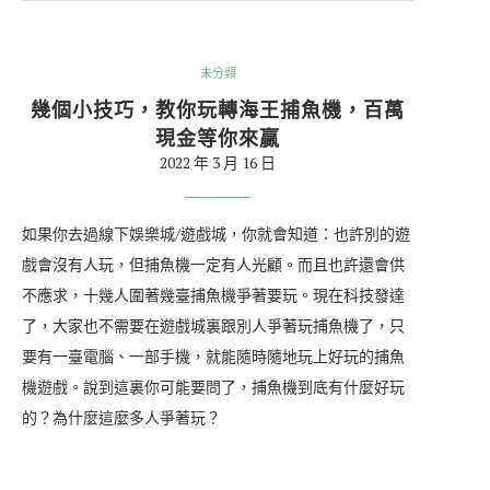
未分類
幾個小技巧，教你玩轉海王捕魚機，百萬
現金等你來贏
2022 年 3 月 16 日
如果你去過線下娛樂城/遊戲城，你就會知道：也許別的遊
戲會沒有人玩，但捕魚機一定有人光顧。而且也許還會供
不應求，十幾人圍著幾臺捕魚機爭著要玩。現在科技發達
了，大家也不需要在遊戲城裏跟別人爭著玩捕魚機了，只
要有一臺電腦、一部手機，就能隨時隨地玩上好玩的捕魚
機遊戲。說到這裏你可能要問了，捕魚機到底有什麼好玩
的？為什麼這麼多人爭著玩？