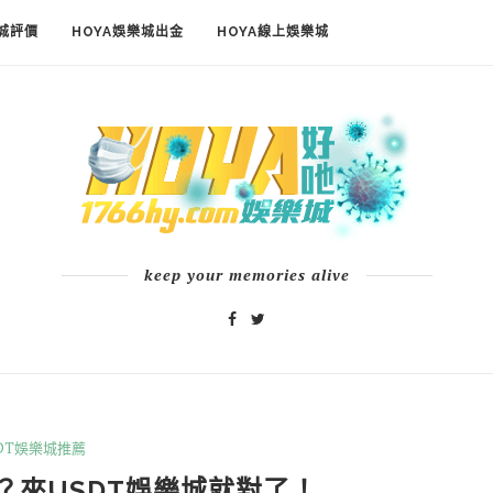
樂城評價
HOYA娛樂城出金
HOYA線上娛樂城
keep your memories alive
SDT娛樂城推薦
？來USDT娛樂城就對了！