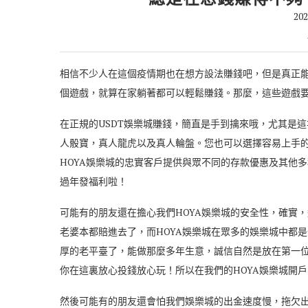
20
相信不少人在這個疫情期也在想方設法賺錢吧，但是真正
個遊戲，就算在家躺著都可以輕鬆賺錢。那麼，這些遊戲
在正規的USDT娛樂城賺錢，簡直是手到擒來哦，尤其是這
人骰寶，真人龍虎以及真人輪盤。您也可以選擇容易上手的
HOYA娛樂城的忠實客戶提供與眾不同的存款優惠及其他
過年發福利啦！
可能有的朋友還在擔心我們HOYA娛樂城的安全性，確實
老婆本都賠進去了，而HOYA娛樂城在眾多的娛樂城中都
厚的老平臺了，能做那麼多年生意，誠信自然是放在第一
你在這裏放心投錢放心玩！所以在我們的HOYA娛樂城開戶
然後可能有的朋友還會怕我們娛樂城的出金速度慢，拖欠