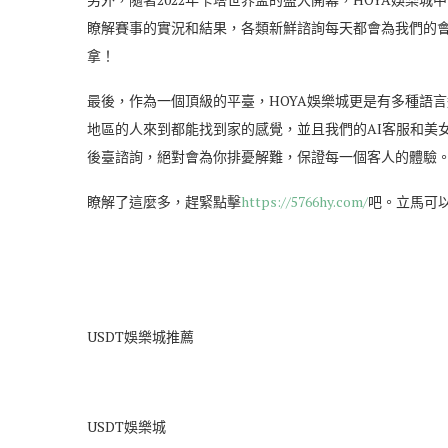
瞭解賽事的實況和結果，各類新鮮諮詢每天都會為我們的
拿！
最後，作為一個頂級的平臺，HOYA娛樂城更是有多種語
地區的人來到都能找到家的感覺，並且我們的AI客服和美女
後臺諮詢，絕對會為你排憂解難，保證每一個客人的體驗
瞭解了這麼多，趕緊點擊
https://5766hy.com/
吧。立馬可
USDT娛樂城推薦
USDT娛樂城