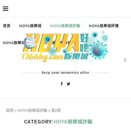
首頁
HOYA娛樂城
HOYA娛樂城詐騙
HOYA娛樂城評價
HOYA娛樂城出金
HOYA線上娛樂城
keep your memories alive
首頁
»
HOYA娛樂城詐騙
»
第2頁
CATEGORY:
HOYA娛樂城詐騙