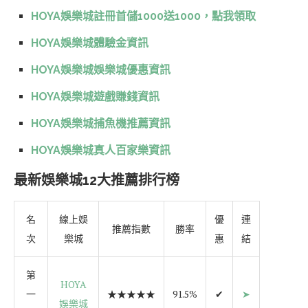
HOYA娛樂城註冊首儲1000送1000，點我領取
HOYA娛樂城體驗金資訊
HOYA娛樂城娛樂城優惠資訊
HOYA娛樂城遊戲賺錢資訊
HOYA娛樂城捕魚機推薦資訊
HOYA娛樂城真人百家樂資訊
最新娛樂城12大推薦排行榜
名
線上娛
優
連
推薦指數
勝率
次
樂城
惠
結
第
HOYA
一
★★★★★
91.5%
✔
➤
娛樂城