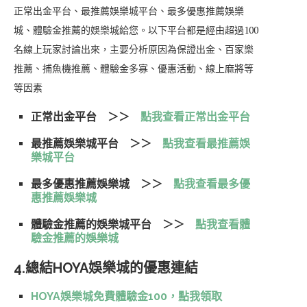
正常出金平台、最推薦娛樂城平台、最多優惠推薦娛樂
城、體驗金推薦的娛樂城給您。以下平台都是經由超過100
名線上玩家討論出來，主要分析原因為保證出金、百家樂
推薦、捕魚機推薦、體驗金多寡、優惠活動、線上麻將等
等因素
正常出金平台 ＞＞
點我查看正常出金平台
最推薦娛樂城平台 ＞＞
點我查看最推薦娛
樂城平台
最多優惠推薦娛樂城 ＞＞
點我查看最多優
惠推薦娛樂城
體驗金推薦的娛樂城平台 ＞＞
點我查看體
驗金推薦的娛樂城
4.總結HOYA娛樂城的優惠連結
HOYA娛樂城免費體驗金100，點我領取