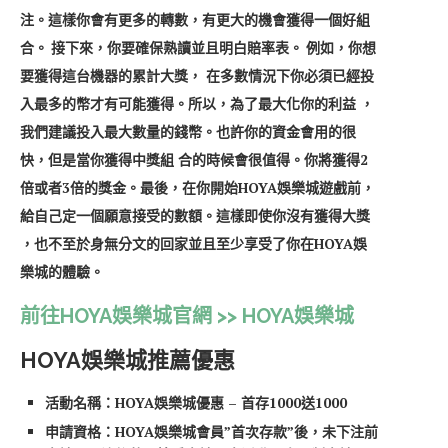
注。這樣你會有更多的轉數，有更大的機會獲得一個好組
合。
接下來，你要確保熟讀並且明白賠率表。
例如，你想
要獲得這台機器的累計大獎， 在多數情況下你必須已經投
入最多的幣才有可能獲得。所以，為了最大化你的利益 ，
我們建議投入最大數量的錢幣。也許你的資金會用的很
快，但是當你獲得中獎組 合的時候會很值得。你將獲得2
倍或者3倍的獎金。最後，在你開始HOYA娛樂城遊戲前，
給自己定一個願意接受的數額。這樣即使你沒有獲得大獎
，也不至於身無分文的回家並且至少享受了你在HOYA娛
樂城的體驗。
前往HOYA娛樂城官網 >> HOYA娛樂城
HOYA娛樂城推薦優惠
活動名稱：HOYA娛樂城優惠 – 首存1000送1000
申請資格：HOYA娛樂城會員”首次存款”後，未下注前