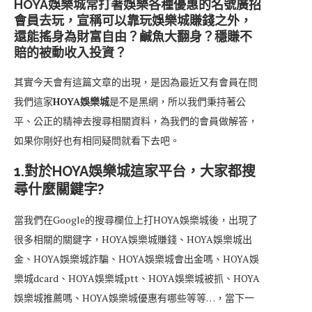
HOYA娛樂城
常打著娛樂各種優惠的名號廣招
會員去玩，宣稱可以靠玩
娛樂城賺錢
之外，
還能搖身為財富自由？鹹魚大翻身？穩賺不
賠的被動收入投資？
其實今天會有這篇文章的出現，是因為最近又有會員在問
我們這家
HOYA娛樂城
是不是黑網，所以我們秉持著公
平、公正的精神去搜尋相關資料，為我們的會員做解答，
如果你剛好也有相同疑問就看下去吧。
1.對於HOYA娛樂城這家平台，大家都搜
尋什麼關鍵字?
當我們在Google的搜尋欄位上打HOYA娛樂城後，出現了
很多相關的關鍵字，HOYA娛樂城賺錢、HOYA娛樂城出
金、HOYA娛樂城詐騙、HOYA娛樂城會出金嗎、HOYA娛
樂城dcard、HOYA娛樂城ptt、HOYA娛樂城被抓、HOYA
娛樂城推薦嗎、HOYA娛樂城優惠有哪些等等…，當下一