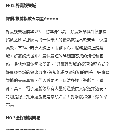
NO2.好贏娛樂城
評價/推薦指數五顆星⭐⭐⭐⭐⭐
好贏娛樂城勝率98%，勝率非常高！好贏娛樂城評價推薦
指數之所以那麼高的一個最大的優點就是出款安全、快速
高效，有24小時專人線上，服務耐心，服務型線上娛樂
城。好贏娛樂城能在最快最短的時間回答您的煩惱和困
惑，最快地幫你解決問題。“好贏娛樂城的提現流程方式？
好贏娛樂城的優惠力度?等都能得到很詳細的回答！好贏娛
樂城的畫面真實，代入感更強。玩法多樣，遊戲全，體
育、真人、電子遊戲等都有大量的遊戲供大家選擇遊玩，
特別是線上捕魚遊戲更是拳頭產品！打擊感超強，爆金率
超高！
NO.3金好勝娛樂城