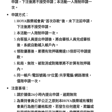
申請，下注後將不接受申請；本活動一人限制申請一
次。
申請方式：
HOYA娛樂城會員”首次存款”後，未下注前申請，
下注後將不接受申請。
本活動一人限制申請一次。
向客服人員提出申請後，將由審核人員完成審核
後，系統自動補入帳戶內。
領取優惠後，累積有效押碼需達15倍即可申請提
款。
和局、無效、被取消或對賭單將不計算有效押碼
內。
同一帳戶/電話號碼/IP位置/共享電腦/網路環境，
僅限申請一次。
注意事項：
請於儲值24小時內提出申請，逾期無效
為秉持會員公平公正之原則本HOYA娛樂城有權對
會員行為進行嚴格監控，若發生任何違背、欺騙或