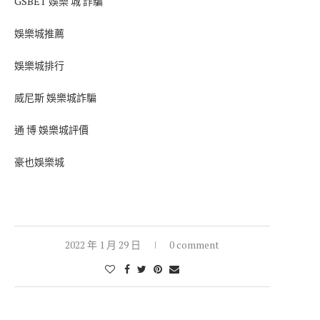
GSBET 娛樂 城 詐騙
娛樂城推薦
娛樂城排行
威尼斯 娛樂城詐騙
通 博 娛樂城評價
豪也娛樂城
2022 年 1 月 29 日
0 comment