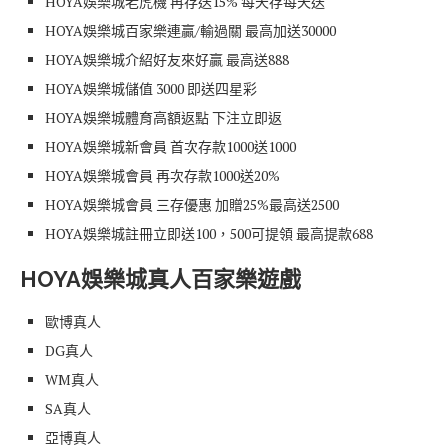
HOYA娛樂城老虎機 再存送15% 每天存每天送
HOYA娛樂城百家樂連贏/輸過關 最高加送30000
HOYA娛樂城介紹好友來好贏 最高送888
HOYA娛樂城儲值 3000 即送四星彩
HOYA娛樂城體育高額返點 下注立即返
HOYA娛樂城新會員 首次存款1000送1000
HOYA娛樂城會員 再次存款1000送20%
HOYA娛樂城會員 三存優惠 加贈25%最高送2500
HOYA娛樂城註冊立即送100，500可提領 最高提款688
HOYA娛樂城真人百家樂遊戲
歐博真人
DG真人
WM真人
SA真人
亞博真人