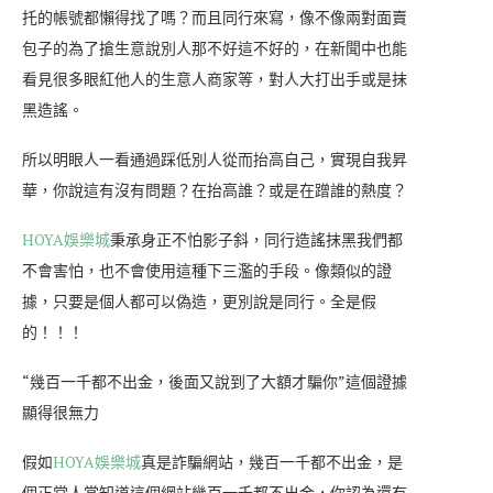
托的帳號都懶得找了嗎？而且同行來寫，像不像兩對面賣
包子的為了搶生意說別人那不好這不好的，在新聞中也能
看見很多眼紅他人的生意人商家等，對人大打出手或是抹
黑造謠。
所以明眼人一看通過踩低別人從而抬高自己，實現自我昇
華，你說這有沒有問題？在抬高誰？或是在蹭誰的熱度？
HOYA娛樂城
秉承身正不怕影子斜，同行造謠抹黑我們都
不會害怕，也不會使用這種下三濫的手段。像類似的證
據，只要是個人都可以偽造，更別說是同行。全是假
的！！！
“幾百一千都不出金，後面又說到了大額才騙你”這個證據
顯得很無力
假如
HOYA娛樂城
真是詐騙網站，幾百一千都不出金，是
個正常人當知道這個網站幾百一千都不出金，你認為還有