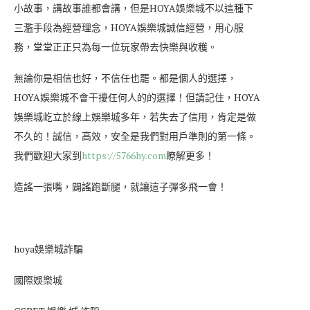
小故事，講故事誰都會講，但是HOYA娛樂城不以這種下
三濫手段為經營理念，HOYA娛樂城誠信經營，用心服
務，堂堂正正只為每一位玩家帶去快樂與收穫。
無論你是相信也好，不信任也罷。都是個人的選擇，
HOYA娛樂城不會干擾任何人的的選擇！但請記住，HOYA
娛樂城屹立於線上娛樂城多年，若失去了信用，肯定是做
不久的！誠信，高效，安全是我們對用戶準則的第一條。
我們歡迎大家到
https://5766hy.com
瞭解更多！
造謠一張嘴，闢謠跑斷腿，就讓這子彈多飛一會！
hoya娛樂城詐騙
國際娛樂城