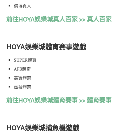
億博真人
前往HOYA娛樂城真人百家 >> 真人百家
HOYA娛樂城體育賽事遊戲
SUPER體育
AFB體育
鑫寶體育
虛擬體育
前往HOYA娛樂城體育賽事 >> 體育賽事
HOYA娛樂城捕魚機遊戲