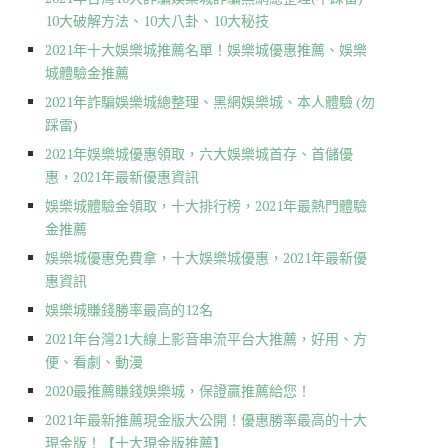
10大破解方法、10大八卦、10大秘技
2021年十大娛樂城推薦名單！娛樂城優惠推薦、娛樂
城體驗金推薦
2021年詐騙娛樂城總整理、黑網娛樂城、本人體驗 (勿
踩雷)
2021年娛樂城優惠領取，六大娛樂城首存、首儲優
惠，2021年最新優惠資訊
娛樂城體驗金領取，十大排行榜，2021年最熱門體驗
金推薦
娛樂城優惠免費拿，十大娛樂城優惠，2021年最新優
惠資訊
娛樂城賺錢勝率最高的12名
2021年台灣21大線上影音串流平台大推薦，好用、方
便、看劇、動漫
2020最推薦賺錢娛樂城，保證贏推薦給您！
2021年最新推薦現金版大公開！優惠勝率最高的十大
現金版！【十大現金版推薦】