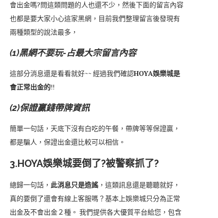
會出金嗎?問這類問題的人也還不少，然後下面的留言內容
也都是要大家小心這家黑網，目前我們整理留言後發現有
兩種類型的說法最多，
(1)黑網不要玩-占最大宗留言內容
這部分消息還是看看就好~~ 經過我們確認
HOYA娛樂城是
會正常出金的
!!
(2)保證贏錢帶牌資訊
簡單一句話，天底下沒有白吃的午餐，帶牌等等保證贏，
都是騙人，保證出金還比較可以相信。
3.HOYA娛樂城要倒了?被警察抓了?
總歸一句話，
此消息只是造謠
，這類訊息還是聽聽就好，
真的要倒了還會有線上客服嗎？基本上娛樂城只分為正常
出金及不會出金２種。 我們提供各大優質平台給您，包含