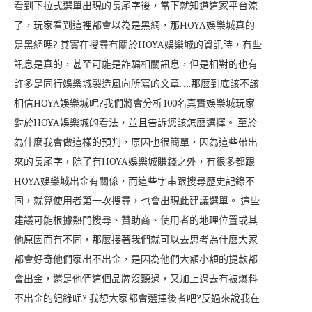
看到下拉式選單出現的長尾字後，當下就知道這家平台涼
了，玩家看到這裡都會以為是黑網，那HOYA娛樂城真的
是黑網嗎? 其實在搜尋有關於HOYA娛樂城的資訊時，有些
訊息是真的，甚至可能是詐騙相關訊息，但是相對的也有
許多是同行娛樂城製造風向所寫的文章….那麼到底該不該
相信HOYA娛樂城呢?我們將會分析100名真實娛樂城玩家
對於HOYA娛樂城的看法，並且告訴您該怎麼選擇。 至於
為什麼我會做這樣的預判，原因也很簡單，因為這些帶出
來的長尾字，除了有HOYA娛樂城賺錢之外，有很多都跟
HOYA娛樂城出金有關係，而這些字串跟搜尋歷史記錄不
同，就算使用者第一次搜尋，也會出現此建議選單。 這些
建議可能根據熱門搜尋、贊助商、使用者的地理位置或其
他原因而有不同，那麼接著我們就可以去思考為什麼大家
都會好奇他們家出不出金，是因為他們大額小額的提款都
會出金，還是他們這個品牌沒聽過，又加上過去有被爆料
不出金的紀錄呢? 我想大家都會選擇後者吧?反過來說我在