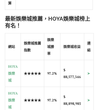
算
最新娛樂城推薦，HOYA娛樂城榜上
有名！
娛樂
娛樂城推薦
連
網站
城勝
娛樂城收益
指數
結
率
HOYA
$
娛樂
★★★★★
97.2%
➤
88,577,346
城
HOYA
$
娛樂
★★★★★
97.2%
➤
88,898,985
城