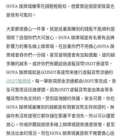
HOYA 娛樂城賺零花錢輕輕鬆松，想要靠這個發家致富也
是很有可能的。
大家都很擔心一件事，就是這裏面賺到的錢能不能順利提
現呢？這個你們大可放心，HOYA 娛樂城是有名譽有品牌
影響力的著名線上娛樂城，在這裏你們不用擔心HOYA 娛
樂城會吞你們一分錢，甚至提現還會有加點獎勵，提的越
多賺的越多。或許你們有聽說過虛擬貨幣USDT泰達幣，
HOYA 娛樂城就是以USDT泰達幣來進行虛擬貨幣流通的
USDT娛樂城
，每一筆款項資金流通都由USDT來完成，安
全可靠而且迅速便捷。因為USDT虛擬貨幣是由美金等多
種貨幣作為支持的，受到區塊鏈的保護，安全可靠。你在
HOYA 娛樂城裏賺到的錢都是有現實貨幣支持保證的，無
論你有沒有提現它都存儲在那裏不會消失，所以可以儘管
放心。你或許聽說過很多線上娛樂城提款速度很慢，甚至
無法出金的情況。但在HOYA 娛樂城裏提款不需要擔心這