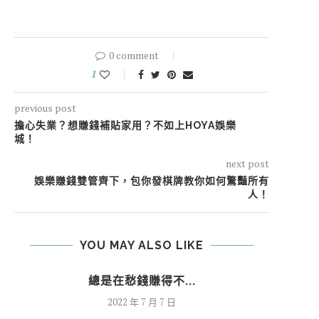
0 comment
1
previous post
擔心失業？想賺錢補貼家用？不如上HOYA娛樂
城！
next post
娛樂賺錢雙管齊下，包你發棋牌教你如何驚豔所有
人！
YOU MAY ALSO LIKE
總是在愁錢賺得不...
2022 年 7 月 7 日