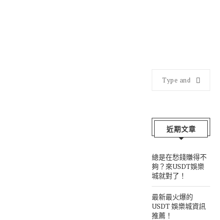
近期文章
總是在愁錢賺得不
夠？來USDT娛樂
城就對了！
最新最火爆的
USDT 娛樂城資訊
推薦！