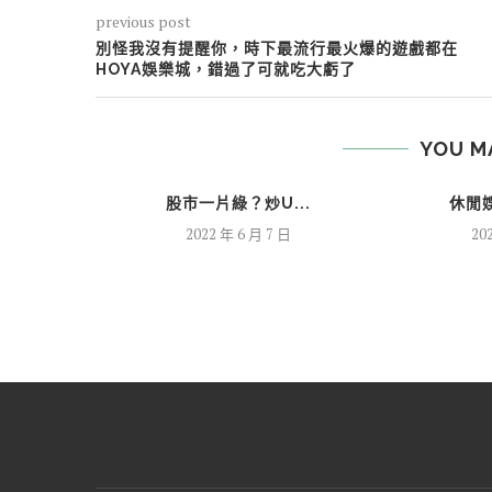
previous post
別怪我沒有提醒你，時下最流行最火爆的遊戲都在
HOYA娛樂城，錯過了可就吃大虧了
YOU M
股市一片綠？炒U...
休閒娛
2022 年 6 月 7 日
20