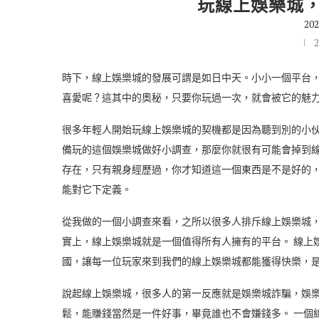
玩線上娛樂城
20
時下，線上娛樂城的發展可謂是如日中天。小小一個平台
喜愛呢？這其中的奧秘，只要你玩過一次，就會被它的魅
很多年輕人開始玩線上娛樂城的契機都是因為聽到別的小
備玩的這個娛樂城做好小調查，那麼你就很有可能會掉到
存在，只有親身經歷過，你才知道這一個東西是不是好的
能對它下定義。
從我做的一個小調查來看，之所以很多人排斥線上娛樂城
實上，線上娛樂城就是一個值得所有人擁有的平台。 線上
國，讓每一位玩家來到我們的線上娛樂城都能獲得快樂，
說起線上娛樂城，很多人的第一反應就是娛樂城詐騙，娛樂
鬆，能賺錢當然是一件好事，畢竟誰也不會嫌錢多。 一個