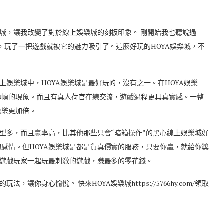
樂城，讓我改變了對於線上娛樂城的刻板印象。 剛開始我也聽說過
，玩了一把遊戲就被它的魅力吸引了。這麼好玩的HOYA娛樂城，不
娛樂城中，HOYA娛樂城是最好玩的，沒有之一。在HOYA娛樂
掉幀的現象。而且有真人荷官在線交流，遊戲過程更具真實感。一整
快樂更加倍。
類型多，而且贏率高，比其他那些只會“暗箱操作”的黑心線上娛樂城好
感情。但HOYA娛樂城是都是貨真價實的服務，只要你贏，就給你獎
多遊戲玩家一起玩最刺激的遊戲，賺最多的零花錢。
讓你身心愉悅。 快來HOYA娛樂城https://5766hy.com/領取