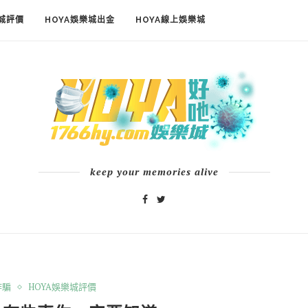
樂城評價
HOYA娛樂城出金
HOYA線上娛樂城
keep your memories alive
詐騙
HOYA娛樂城評價